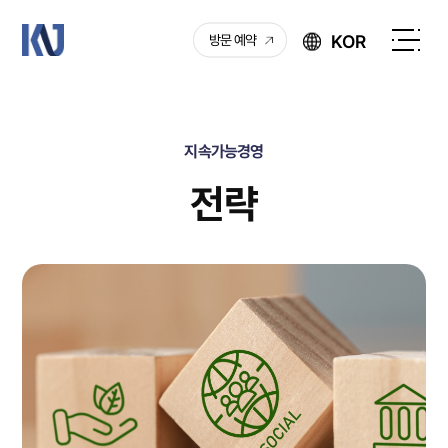
케
KOR
방문 예약
이
전
엔
체
제
메
이
뉴
지속가능경영
열
기
전략