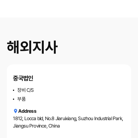
해외지사
중국법인
장비 C/S
부품
Address
1812, Locca bld, No.8 Jiaruixiang, Suzhou Industrial Park,
Jiangsu Province, China