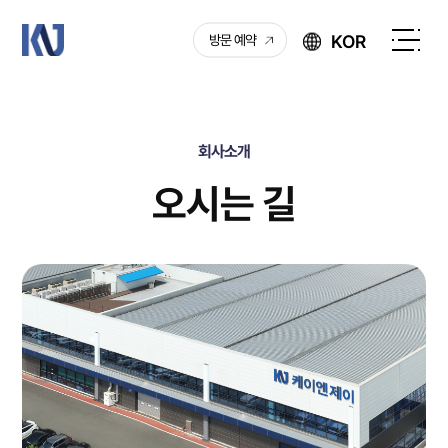
케
KOR
방문 예약
이
전
엔
체
제
메
이
뉴
회사소개
열
기
오시는 길