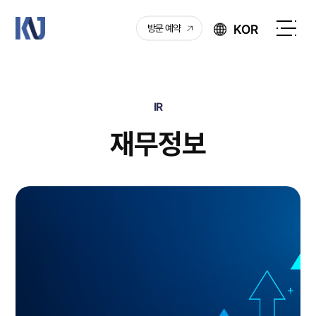
케
KOR
방문 예약
이
전
엔
체
제
메
이
뉴
IR
열
기
재무정보