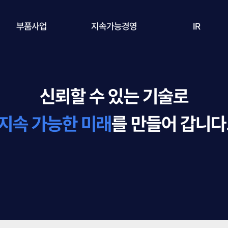
부품사업
지속가능경영
IR
Overview
전략
재무정보
신뢰할 수 있는 기술로
Bulk CVD SiC
환경
주가정보
지속 가능한 미래
를 만들어 갑니다
Coated CVD SiC
사회
공시정보
Si & Ceramic
지배구조
KNJ 소식
윤리경영
IR 미팅예약
환경안전보건경영
ESG 보고서 자료