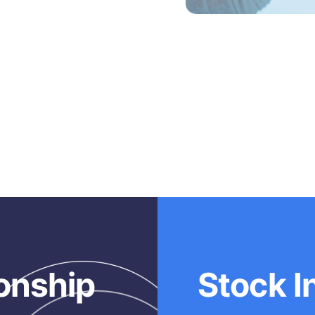
onship
Stock I