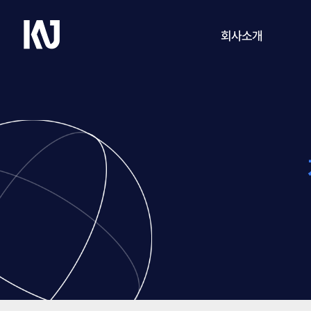
케
회사소개
이
엔
제
회사개요
이
CEO 인사말
연혁
연구·개발
오시는 길
방문 예약
ABOUT US