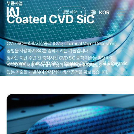
부품사업
케
KOR
방문 예약
Coated CVD SiC
이
전
엔
체
제
메
이
뉴
CVD SiC는 화학기상증착 (CVD, Chemical Vapor Deposition)
열
공법을 사용하여 SiC를 증착시키는 기술입니다.
기
당사는 지난 수년 간 축적시킨 CVD SiC 증착 기술을 활용하여
Overview
Bulk CVD SiC
Coated CVD SiC
Si & Ceramic
박막층착에서부터 수mm 이상의 두꺼운 Bulk 형태로 증착시킬 수
있는 기술을 개발하여 안정적인 생산 공정을 확보했습니다.