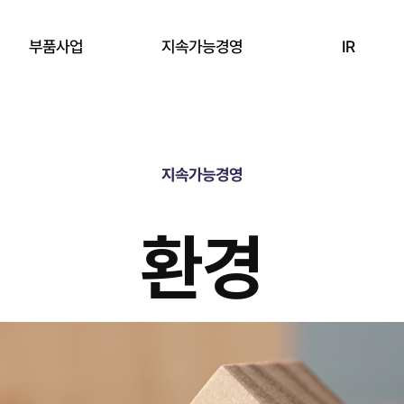
부품사업
지속가능경영
IR
Overview
전략
재무정보
Bulk CVD SiC
지속가능경영
환경
주가정보
Coated CVD SiC
사회
공시정보
환경
Si & Ceramic
지배구조
KNJ 소식
윤리경영
IR 미팅예약
환경안전보건경영
ESG 보고서 자료