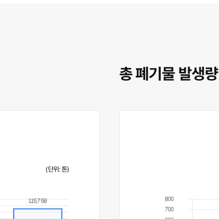
총 폐기물 발생량
(단위: 톤)