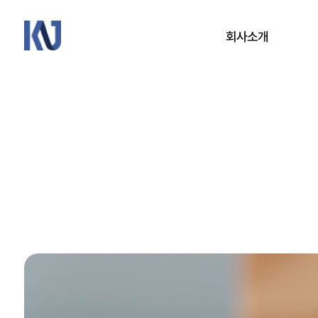
케
회사소개
이
엔
제
회사개요
이
CEO 인사말
연혁
연구·개발
오시는 길
방문 예약