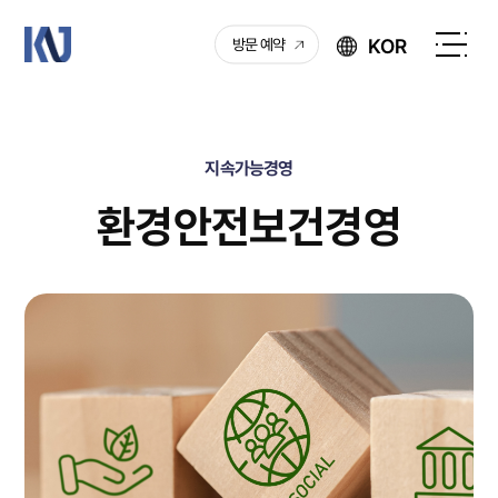
케
KOR
방문 예약
이
전
엔
체
제
메
이
뉴
지속가능경영
열
기
환경안전보건경영