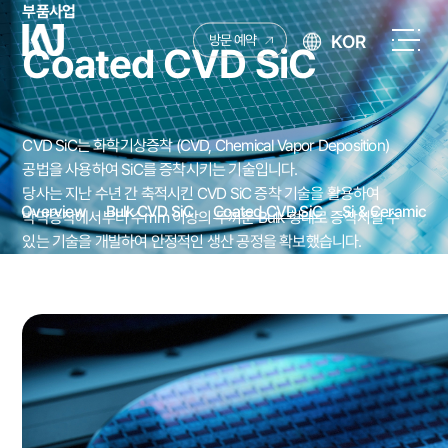
부품사업
케
KOR
방문 예약
Coated CVD SiC
이
전
엔
체
제
메
이
뉴
CVD SiC는 화학기상증착 (CVD, Chemical Vapor Deposition)
열
공법을 사용하여 SiC를 증착시키는 기술입니다.
기
당사는 지난 수년 간 축적시킨 CVD SiC 증착 기술을 활용하여
Overview
Bulk CVD SiC
Coated CVD SiC
Si & Ceramic
박막층착에서부터 수mm 이상의 두꺼운 Bulk 형태로 증착시킬 수
있는 기술을 개발하여 안정적인 생산 공정을 확보했습니다.